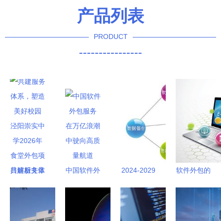
产品列表
PRODUCT
----------------
共建服务体
中国软件外
2024-2029
软件外包的
系，塑造美
包服务 在
年中国软件
交付标准
好校园 泾
万亿浪潮中
外包服务行
构建质量与
阳崇实中学
驶向高质量
业市场分析
信任的桥梁