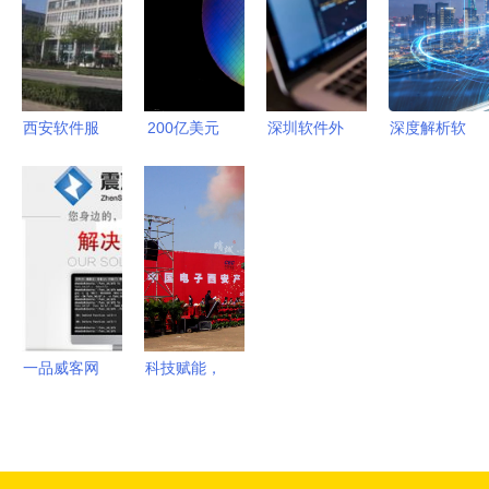
2026年食
航道
项目报告
堂外包项目
解析文章
西安软件服
200亿美元
深圳软件外
深度解析软
务外包学院
建厂代工
包企业选顺
件外包服务
软件精英的
vs 大力外
元年 高性
从定制开发
梦工厂与软
包 Intel的
价比服务助
到IT项目外
件外包服务
战略迷局
力企业数字
包的全面指
的摇篮
化转型
南
一品威客网
科技赋能，
软件外包服
奠基未来
务 报价、
中国电子西
收费与流程
安产业园外