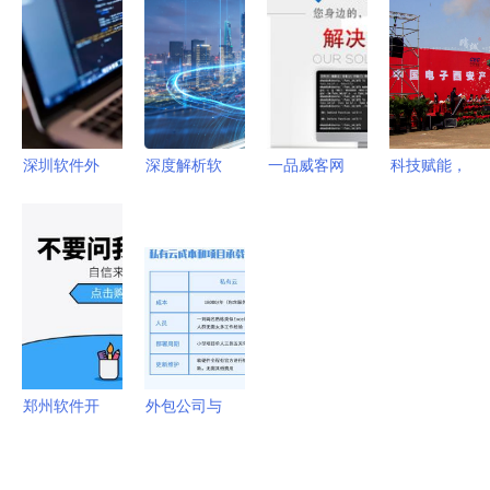
业市场分析
信任的桥梁
梦工厂与软
包 Intel的
项目报告
件外包服务
战略迷局
的摇篮
深圳软件外
深度解析软
一品威客网
科技赋能，
包企业选顺
件外包服务
软件外包服
奠基未来
元年 高性
从定制开发
务 报价、
中国电子西
价比服务助
到IT项目外
收费与流程
安产业园外
力企业数字
包的全面指
全解析
展活动盛况
化转型
南
纪实
郑州软件开
外包公司与
发价格与报
软件定制
价指南 解
在变局中寻