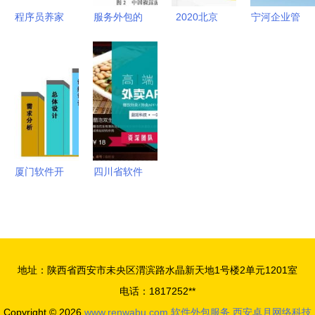
程序员养家
服务外包的
2020北京
宁河企业管
活口接私活
趋势与效益
软件和信息
理系统开发
必备网站
分析
服务业综合
软件外包服
用技术改变
实力百强企
务的优势与
世界的软件
业报告发
实施策略
外包服务平
布，软件外
台指南
包服务企业
表现亮眼
厦门软件开
四川省软件
发服务外包
外包服务报
项目具体开
价指南 如
发流程图解
何通过一品
析
威客网获取
地址：陕西省西安市未央区渭滨路水晶新天地1号楼2单元1201室
优质且高性
电话：1817252**
价比的开发
Copyright © 2026
www.renwabu.com
软件外包服务
西安卓月网络科技