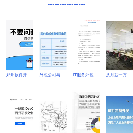
----------------
郑州软件开
外包公司与
IT服务外包
从月薪一万
发价格与报
软件定制
管理制度与
八千五看清
价指南 解
在变局中寻
软件外包服
软件外包
析外包服务
找突围之路
务规范化指
值得还是无
的关键因素
南
奈选择？